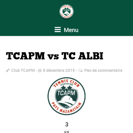
Menu
TCAPM vs TC ALBI
Club TCAPM
6 décembre 2015
Pas de commentaire
3
vs