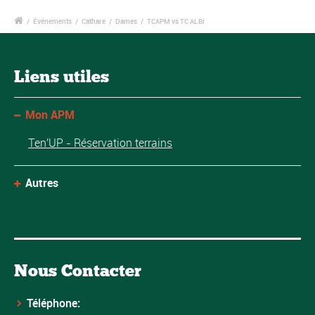
/
Événements
/
Cathare
/
Dames
/
TCAPM vs TC ALBI
Liens utiles
Mon APM
Ten'UP - Réservation terrains
Autres
Nous Contacter
Téléphone: