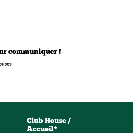
our communiquer !
houses
Club House /
Accueil*