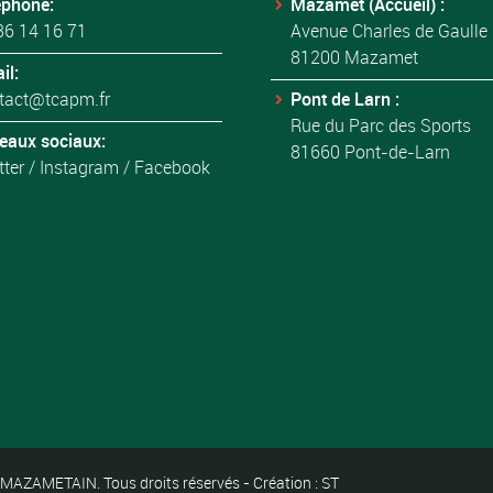
éphone:
Mazamet (Accueil) :
36 14 16 71
Avenue Charles de Gaulle
81200 Mazamet
il:
tact@tcapm.fr
Pont de Larn :
Rue du Parc des Sports
eaux sociaux:
81660 Pont-de-Larn
tter
/
Instagram
/
Facebook
ZAMETAIN. Tous droits réservés - Création : ST