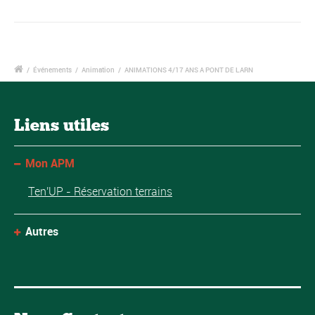
/
Événements
/
Animation
/
ANIMATIONS 4/17 ANS A PONT DE LARN
Liens utiles
Mon APM
Ten'UP - Réservation terrains
Autres