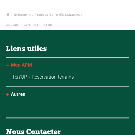
/
Événements
/
Tennis de la Chevalière, Mazamet
/
ASSEMBLEE GENERALE DU CLUB
Liens utiles
Mon APM
Ten'UP - Réservation terrains
Autres
Nous Contacter