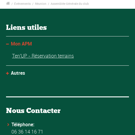
/
Événements
/
Réunion
/
Assemblée Générale du club
Liens utiles
Mon APM
Ten'UP - Réservation terrains
Autres
Nous Contacter
Téléphone:
06 36 14 16 71