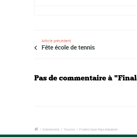
Article précédent
Fête école de tennis
Pas de commentaire à "Fina
/
Événements
/
Tournoi
/
Finales Open Pays Mazamet