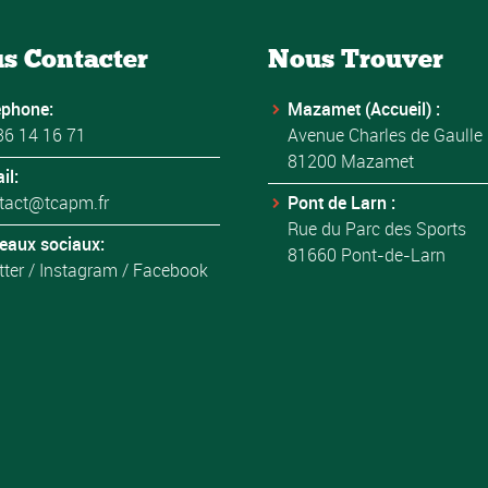
s Contacter
Nous Trouver
éphone:
Mazamet (Accueil) :
36 14 16 71
Avenue Charles de Gaulle
81200 Mazamet
il:
tact@tcapm.fr
Pont de Larn :
Rue du Parc des Sports
eaux sociaux:
81660 Pont-de-Larn
tter
/
Instagram
/
Facebook