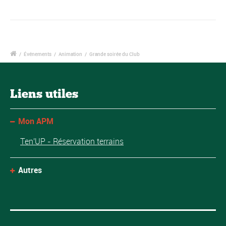
/
Événements
/
Animation
/
Grande soirée du Club
Liens utiles
Mon APM
Ten'UP - Réservation terrains
Autres