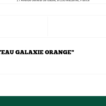
21 Avenue Général de Gaulle, 81200 Mazamet, France
LATEAU GALAXIE ORANGE"