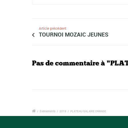
Article précédent
TOURNOI MOZAIC JEUNES
Pas de commentaire à "P
/
Événements
/
2019
/
PLATEAU GALAXIE ORANGE