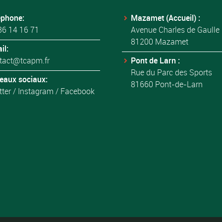
éphone:
Mazamet (Accueil) :
36 14 16 71
Avenue Charles de Gaulle
81200 Mazamet
il:
tact@tcapm.fr
Pont de Larn :
Rue du Parc des Sports
eaux sociaux:
81660 Pont-de-Larn
tter
/
Instagram
/
Facebook