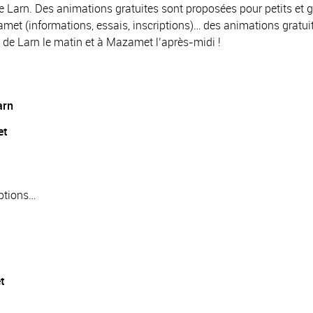
e Larn. Des animations gratuites sont proposées pour petits et g
amet (informations, essais, inscriptions)… des animations gratu
de Larn le matin et à Mazamet l’après-midi !
arn
et
iptions…
t