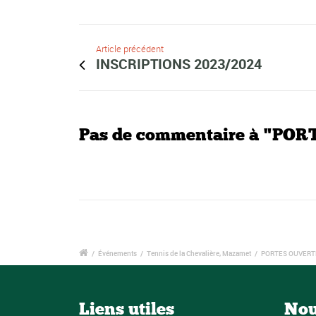
Article précédent
INSCRIPTIONS 2023/2024
Pas de commentaire à "P
/
Événements
/
Tennis de la Chevalière, Mazamet
/
PORTES OUVERTE
Liens utiles
Nou