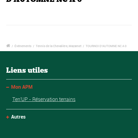
/
Événements
/
Tennis de la Chevalière, Mazamet
/
TOURNOI D’AUTOMNE NC A 0
Liens utiles
Mon APM
Ten'UP - Réservation terrains
Autres