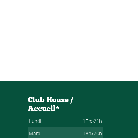
Club House /
Accueil*
Lundi
17h>21h
Mardi
18h>20h