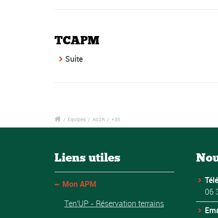
TCAPM
Suite
/
Équipes
/
AG2R
/
+35
Liens utiles
Nou
Tél
Mon APM
06 
Ten'UP - Réservation terrains
Ema