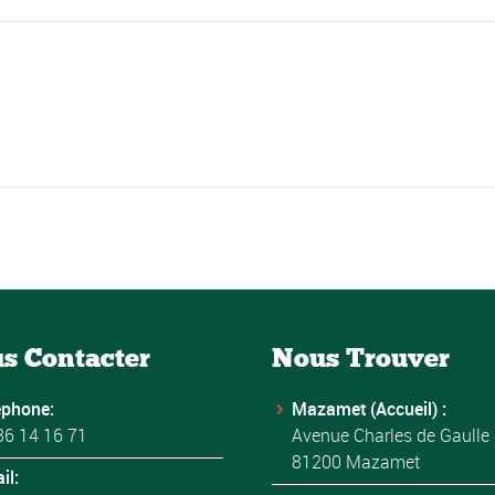
s Contacter
Nous Trouver
éphone:
Mazamet (Accueil) :
36 14 16 71
Avenue Charles de Gaulle
81200 Mazamet
il: