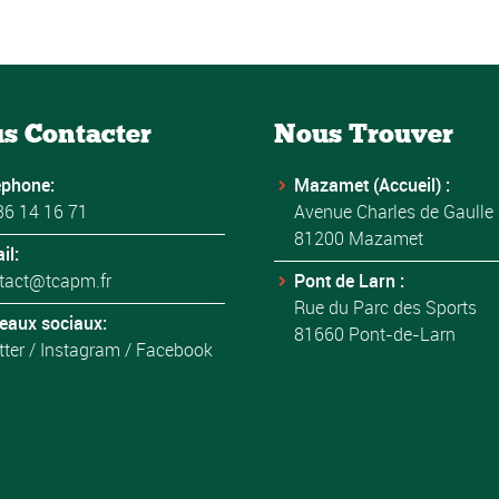
s Contacter
Nous Trouver
éphone:
Mazamet (Accueil) :
36 14 16 71
Avenue Charles de Gaulle
81200 Mazamet
il:
tact@tcapm.fr
Pont de Larn :
Rue du Parc des Sports
eaux sociaux:
81660 Pont-de-Larn
tter
/
Instagram
/
Facebook