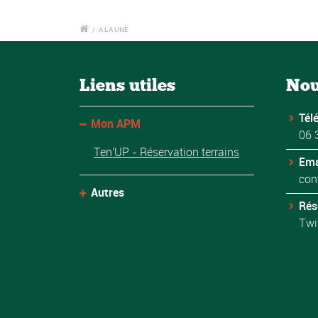
/
A LA UNE
Liens utiles
Nou
Tél
Mon APM
06 
Ten'UP - Réservation terrains
Ema
con
Autres
Rés
Twi