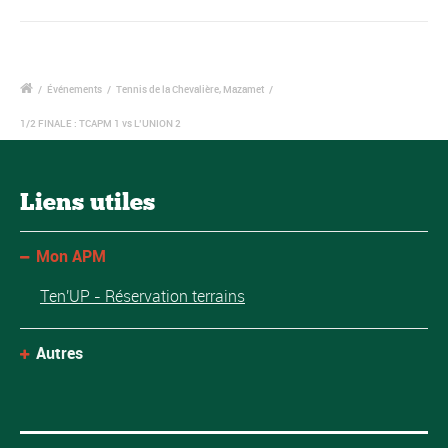
/
Événements
/
Tennis de la Chevalière, Mazamet
/
1/2 FINALE : TCAPM 1 vs L’UNION 2
Liens utiles
Mon APM
Ten'UP - Réservation terrains
Autres