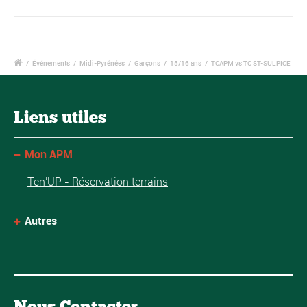
/
Événements
/
Midi-Pyrénées
/
Garçons
/
15/16 ans
/
TCAPM vs TC ST-SULPICE
Liens utiles
Mon APM
Ten'UP - Réservation terrains
Autres
Nous Contacter