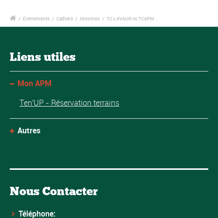
/
Événements
/
Cathare
/
Hommes
/
TC LAVAUR vs TCAPM
Liens utiles
Mon APM
Ten'UP - Réservation terrains
Autres
Nous Contacter
Téléphone: