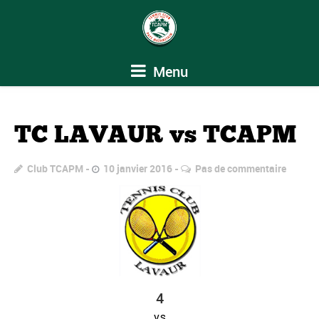
Menu
TC LAVAUR vs TCAPM
Club TCAPM
10 janvier 2016
Pas de commentaire
4
vs