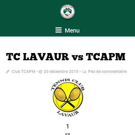
Menu
TC LAVAUR vs TCAPM
Club TCAPM
20 décembre 2015
Pas de commentaire
1
vs