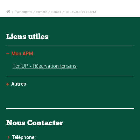
/
Événements
/
Cathare
/
Dames
/
TC LAVAUR vs TCAPM
Liens utiles
Mon APM
Ten'UP - Réservation terrains
Autres
Nous Contacter
Téléphone: