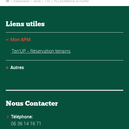
/
Événements
/
AG2R
/
+70
/
TC LAGARRIGUE vs TCAPM
Liens utiles
Mon APM
Ten'UP - Réservation terrains
Autres
Nous Contacter
Téléphone:
06 36 14 16 71