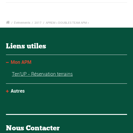
/
Événements
/
2017
/
APREM « DOUBLES TEAM APM »
Liens utiles
Mon APM
Ten'UP - Réservation terrains
Autres
Nous Contacter