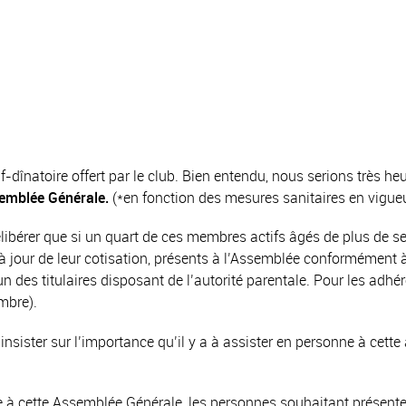
if-dînatoire offert par le club. Bien entendu, nous serions très 
ssemblée Générale.
(*en fonction des mesures sanitaires en vigueu
bérer que si un quart de ces membres actifs âgés de plus de sei
 jour de leur cotisation, présents à l’Assemblée conformément à 
n des titulaires disposant de l’autorité parentale. Pour les adhé
mbre).
ster sur l’importance qu’il y a à assister en personne à cett
 à cette Assemblée Générale, les personnes souhaitant présenter