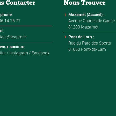
s Contacter
Nous Trouver
éphone:
Mazamet (Accueil) :
36 14 16 71
Avenue Charles de Gaulle
81200 Mazamet
il:
tact@tcapm.fr
Pont de Larn :
Rue du Parc des Sports
eaux sociaux:
81660 Pont-de-Larn
tter
/
Instagram
/
Facebook