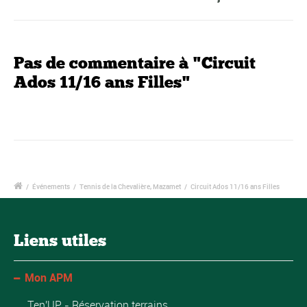
Pas de commentaire à "Circuit
Ados 11/16 ans Filles"
/
Événements
/
Tennis de la Chevalière, Mazamet
/
Circuit Ados 11/16 ans Filles
Liens utiles
Mon APM
Ten'UP - Réservation terrains