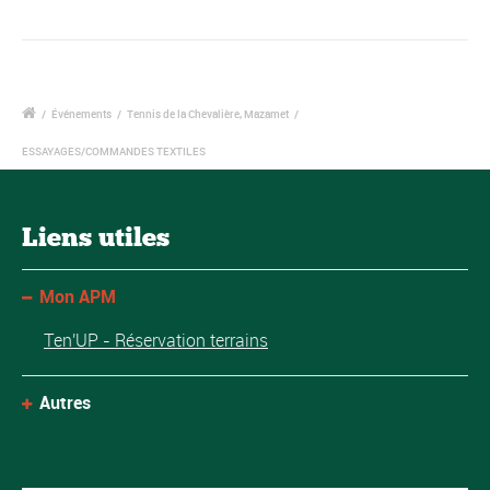
/
Événements
/
Tennis de la Chevalière, Mazamet
/
ESSAYAGES/COMMANDES TEXTILES
Liens utiles
Mon APM
Ten'UP - Réservation terrains
Autres