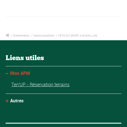
/
Événements
/
Tennis Aussillon
/
FÊTE DU SPORT A AUSSILLON
Liens utiles
Mon APM
Ten'UP - Réservation terrains
Autres