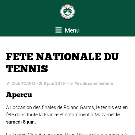
Menu
FETE NATIONALE DU
TENNIS
Club TCAPM
8 juin 2019
Pas de commentaire
Aperçu
A l’occasion des finales de Roland Garros, le tennis est en
fête dans toute la France et notamment à Mazamet
le
samedi 8 juin.
Le Tennis Club Association Pays Mazamétain participe à