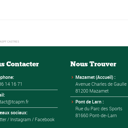
 ASPF CASTRES
s Contacter
Nous Trouver
éphone:
Mazamet (Accueil) :
36 14 16 71
Avenue Charles de Gaulle
81200 Mazamet
il:
tact@tcapm.fr
Pont de Larn :
Rue du Parc des Sports
eaux sociaux:
81660 Pont-de-Larn
tter
/
Instagram
/
Facebook