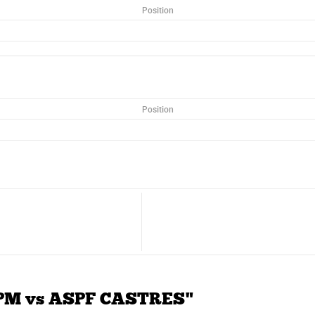
Position
Position
APM vs ASPF CASTRES"