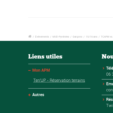
/
Événements
/
Midi-Pyrénées
/
Garçons
/
15/16 ans
/
TCAPM vs
Liens utiles
Nou
Tél
Mon APM
06 
Ten'UP - Réservation terrains
Ema
con
Autres
Rés
Twi