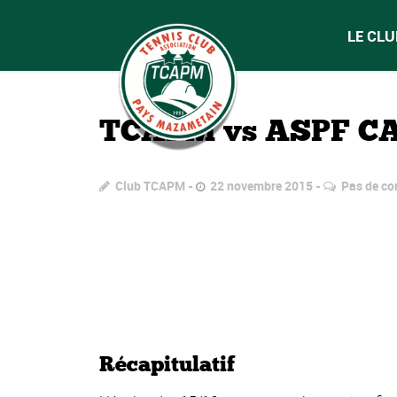
LE CLU
TCAPM vs ASPF C
Club TCAPM
22 novembre 2015
Pas de c
Récapitulatif