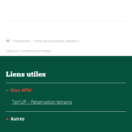
/
Événements
/
Tennis de la Chevalière, Mazamet
/
FINALES « TOURNOI D’AUTOMNE »
Liens utiles
Mon APM
Ten'UP - Réservation terrains
Autres