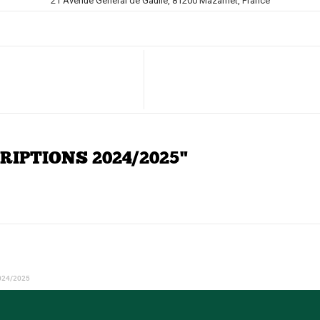
21 Avenue Général de Gaulle, 81200 Mazamet, France
CRIPTIONS 2024/2025"
024/2025