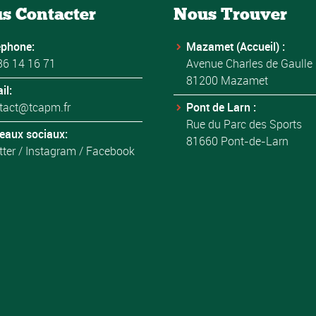
s Contacter
Nous Trouver
éphone:
Mazamet (Accueil) :
36 14 16 71
Avenue Charles de Gaulle
81200 Mazamet
il:
tact@tcapm.fr
Pont de Larn :
Rue du Parc des Sports
eaux sociaux:
81660 Pont-de-Larn
tter
/
Instagram
/
Facebook