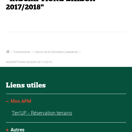
2017/2018"
/
Événements
/
Tennis de la Chevalière, Mazamet
/
INSCRIPTIONS SAISON 2017/2018
Liens utiles
Mon APM
Ten'UP - Réservation terrains
Autres