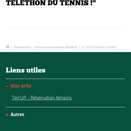
TELETHON DU TENNIS !"
/
Événements
/
Tennis de la Chevalière, Mazamet
/
LE TELETHON DU TENNIS !
Liens utiles
Mon APM
Ten'UP - Réservation terrains
Autres