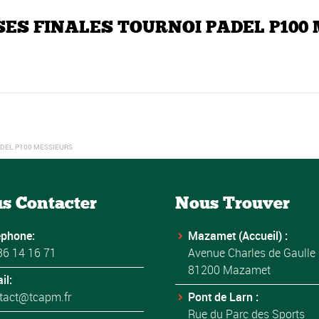
HASES FINALES TOURNOI PADEL P100
ADEL P100 MESSIEURS
s Contacter
Nous Trouver
éphone:
Mazamet (Accueil) :
36 14 16 71
Avenue Charles de Gaulle
81200 Mazamet
il:
tact@tcapm.fr
Pont de Larn :
Rue du Parc des Sports