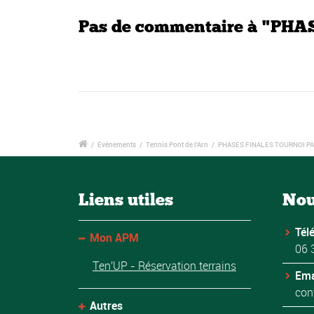
Pas de commentaire à "P
/
Événements
/
Tennis Pont de l'Arn
/
PHASES FINALES TOURNOI P
Liens utiles
Nou
Tél
Mon APM
06 
Ten'UP - Réservation terrains
Ema
con
Autres