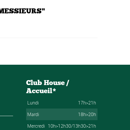
 MESSIEURS"
Club House /
Accueil*
Lundi
17h>21h
Mardi
18h>20h
Mercredi
10h>12h30/13h30>21h