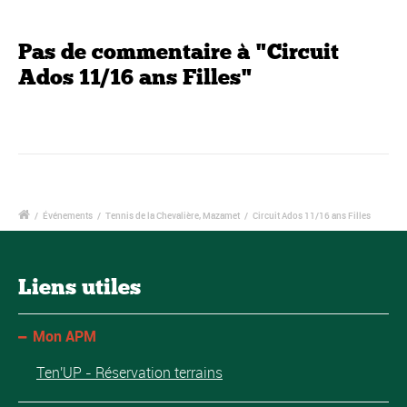
Pas de commentaire à "Circuit
Ados 11/16 ans Filles"
/
Événements
/
Tennis de la Chevalière, Mazamet
/
Circuit Ados 11/16 ans Filles
Liens utiles
Mon APM
Ten'UP - Réservation terrains