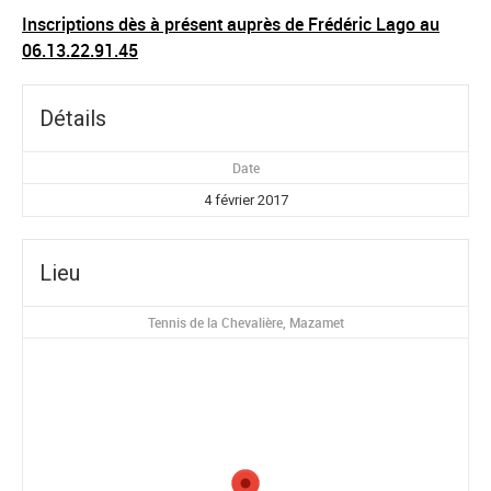
Inscriptions dès à présent auprès de Frédéric Lago au
06.13.22.91.45
Détails
Date
4 février 2017
Lieu
Tennis de la Chevalière, Mazamet