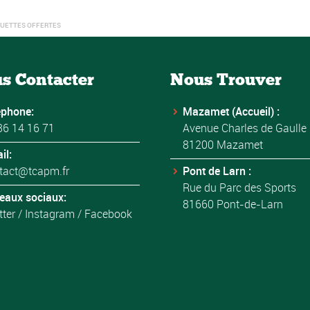
QUETTES OFFERTES
s Contacter
Nous Trouver
éphone:
Mazamet (Accueil) :
36 14 16 71
Avenue Charles de Gaulle
81200 Mazamet
il:
tact@tcapm.fr
Pont de Larn :
Rue du Parc des Sports
eaux sociaux:
81660 Pont-de-Larn
tter
/
Instagram
/
Facebook