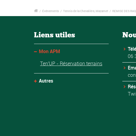
/
Événements
/
Tennis de la Chevalière, Mazamet
/
REMISE DES RA
Liens utiles
Nou
Tél
Mon APM
06 
Ten'UP - Réservation terrains
Ema
con
Autres
Rés
Twi