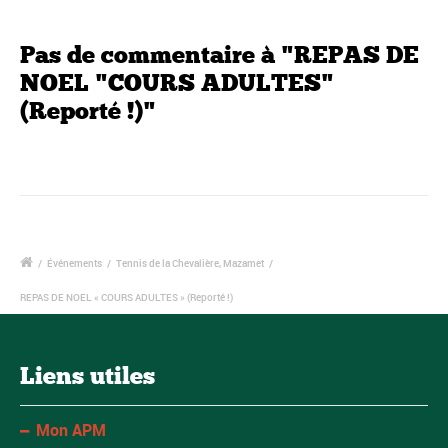
Pas de commentaire à "REPAS DE
NOEL "COURS ADULTES"
(Reporté !)"
/
Événements
/
Tennis de la Chevalière, Mazamet
/
REPAS DE NOEL « COURS ADULTES » (Reporté !)
Liens utiles
Mon APM