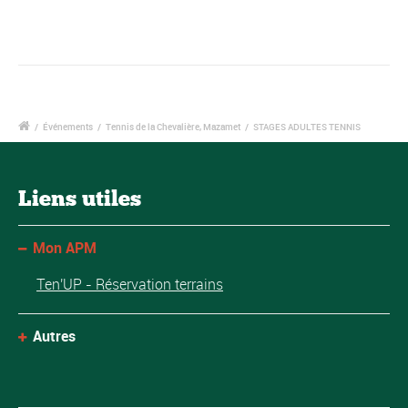
/
Événements
/
Tennis de la Chevalière, Mazamet
/
STAGES ADULTES TENNIS
Liens utiles
Mon APM
Ten'UP - Réservation terrains
Autres