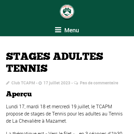
Menu
STAGES ADULTES
TENNIS
Club TCAPM
17 juillet 2023
Pas de commentaire
Aperçu
Lundi 17, mardi 18 et mercredi 19 juillet, le TCAPM
propose de stages de Tennis pour les adultes au Tennis
de La Chevalière à Mazamet.
La thématique est « Vers le filet »… en 3 séances d’1h30…