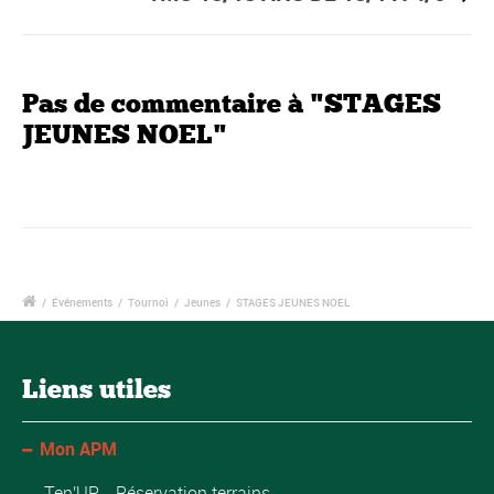
Pas de commentaire à "STAGES
JEUNES NOEL"
/
Événements
/
Tournoi
/
Jeunes
/
STAGES JEUNES NOEL
Liens utiles
Mon APM
Ten'UP - Réservation terrains