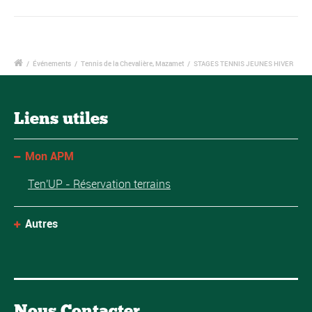
/
Événements
/
Tennis de la Chevalière, Mazamet
/
STAGES TENNIS JEUNES HIVER
Liens utiles
Mon APM
Ten'UP - Réservation terrains
Autres
Nous Contacter