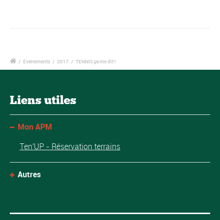
/
Événements
/
2017
/
TENNIS ça me dit !
Liens utiles
Mon APM
Ten'UP - Réservation terrains
Autres