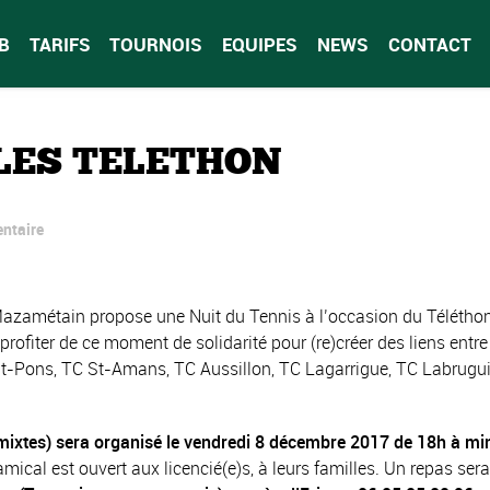
B
TARIFS
TOURNOIS
EQUIPES
NEWS
CONTACT
LES TELETHON
ntaire
Mazamétain propose une Nuit du Tennis à l’occasion du Télétho
rofiter de ce moment de solidarité pour (re)créer des liens entre
 St-Pons, TC St-Amans, TC Aussillon, TC Lagarrigue, TC Labrugui
ixtes) sera organisé le vendredi 8 décembre 2017 de 18h à mi
ical est ouvert aux licencié(e)s, à leurs familles. Un repas sera