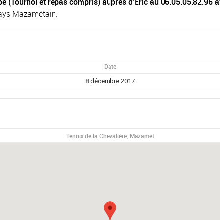
ipe (Tournoi et repas compris) auprès d’Eric au 06.05.05.82.96 a
 Pays Mazamétain.
Date
8 décembre 2017
Tennis de la Chevalière, Mazamet