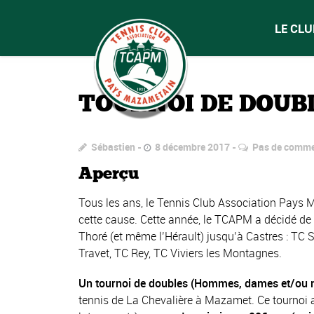
LE CLU
TOURNOI DE DOUB
Sébastien
8 décembre 2017
Pas de comme
Aperçu
Tous les ans, le Tennis Club Association Pays 
cette cause. Cette année, le TCAPM a décidé de p
Thoré (et même l’Hérault) jusqu’à Castres : TC
Travet, TC Rey, TC Viviers les Montagnes.
Un tournoi de doubles (Hommes, dames et/ou m
tennis de La Chevalière à Mazamet. Ce tournoi am