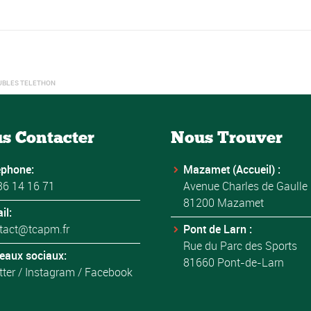
UBLES TELETHON
s Contacter
Nous Trouver
éphone:
Mazamet (Accueil) :
36 14 16 71
Avenue Charles de Gaulle
81200 Mazamet
il:
tact@tcapm.fr
Pont de Larn :
Rue du Parc des Sports
eaux sociaux:
81660 Pont-de-Larn
tter
/
Instagram
/
Facebook