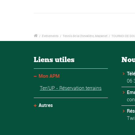
/
Événements
/
Tennis de la Chevalière, Mazamet
/
TOURNOI DE DO
Liens utiles
Nou
Tél
Mon APM
06 
Ten'UP - Réservation terrains
Ema
con
Autres
Rés
Twi