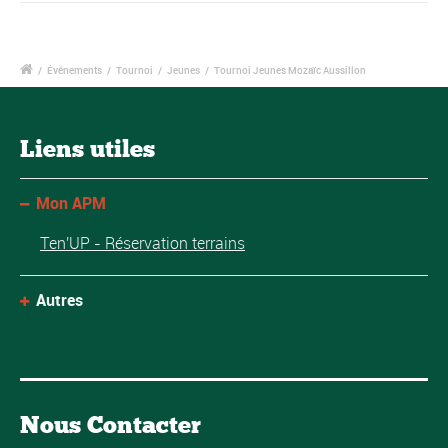
/
Événements
/
Tournoi
/
Jeunes
/
Tournoi Jeunes Mozaïc Aussillon
Liens utiles
Mon APM
Ten'UP - Réservation terrains
Autres
Nous Contacter