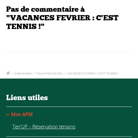
Pas de commentaire à
"VACANCES FEVRIER : C'EST
TENNIS !"
/
Événements
/
Tennis Pont de l'Arn
/
VACANCES FEVRIER : C’EST TENNIS !
Liens utiles
Mon APM
Ten'UP - Réservation terrains