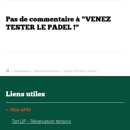
Pas de commentaire à "VENEZ
TESTER LE PADEL !"
/
Événements
/
Tennis Pont de l'Arn
/
VENEZ TESTER LE PADEL !
Liens utiles
Mon APM
Ten'UP - Réservation terrains