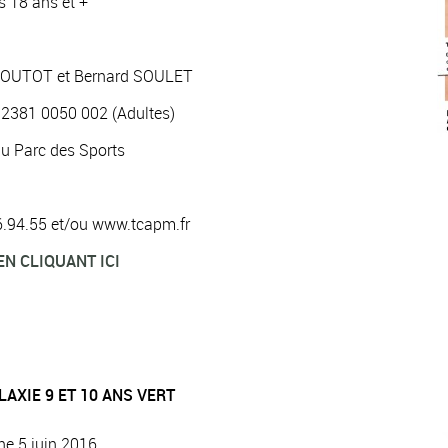
s 18 ans et +
 BOUTOT et Bernard SOULET
 2381 0050 002 (Adultes)
du Parc des Sports
.96.94.55 et/ou www.tcapm.fr
EN CLIQUANT ICI
AXIE 9 ET 10 ANS VERT
he 5 juin 2016