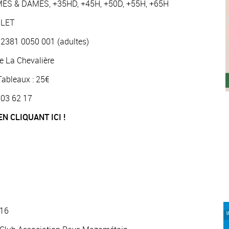
MMES & DAMES, +35HD, +45H, +50D, +55H, +65H
ULET
 2381 0050 001 (adultes)
e La Chevalière
 Tableaux : 25€
6 03 62 17
N CLIQUANT ICI !
016