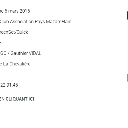
he 6 mars 2016
s Club Association Pays Mazamétain
GreenSet/Quick
ns
AGO / Gauthier VIDAL
e La Chevalière
3.22.91.45
EN CLIQUANT ICI