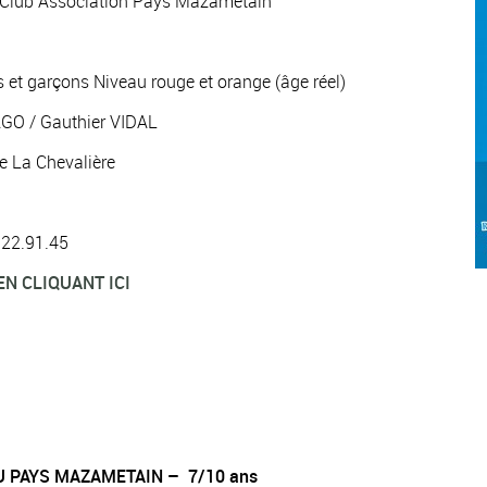
s Club Association Pays Mazamétain
es et garçons Niveau rouge et orange (âge réel)
AGO / Gauthier VIDAL
e La Chevalière
3.22.91.45
EN CLIQUANT ICI
U PAYS MAZAMETAIN – 7/10 ans