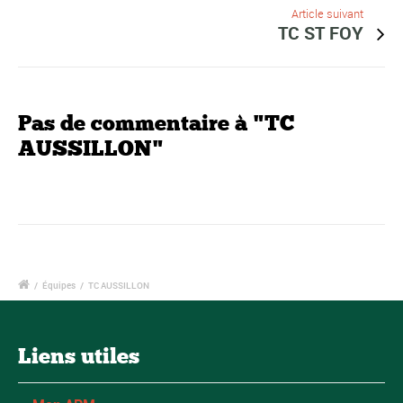
Article suivant
TC ST FOY
Pas de commentaire à "TC
AUSSILLON"
/
Équipes
/
TC AUSSILLON
Liens utiles