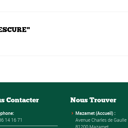
LESCURE"
s Contacter
Nous Trouver
éphone:
Mazamet (Accueil) :
36 14 16 71
Avenue Charles de Gaulle
81200 Mazamet