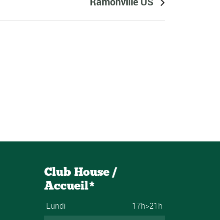
Ramonville US
Club House /
Accueil*
Lundi
17h>21h