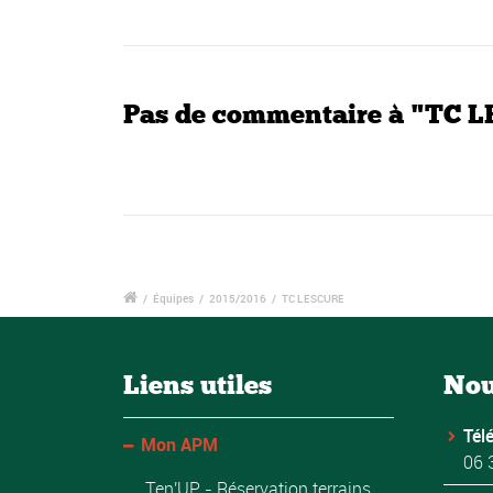
Pas de commentaire à "TC 
/
Équipes
/
2015/2016
/
TC LESCURE
Liens utiles
Nou
Tél
Mon APM
06 
Ten'UP - Réservation terrains