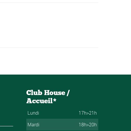
Club House /
Accueil*
Lundi
17h>21h
Mardi
18h>20h