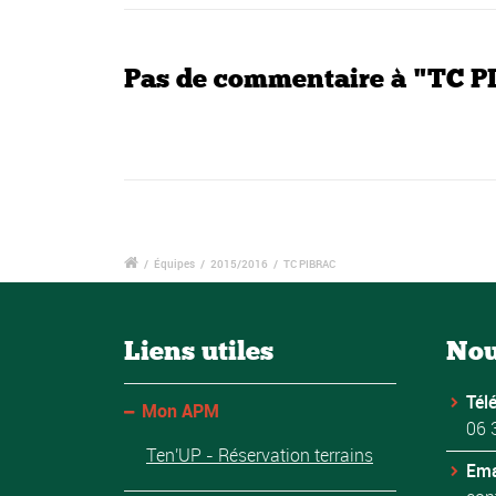
Pas de commentaire à "TC 
/
Équipes
/
2015/2016
/
TC PIBRAC
Liens utiles
Nou
Tél
Mon APM
06 
Ten'UP - Réservation terrains
Ema