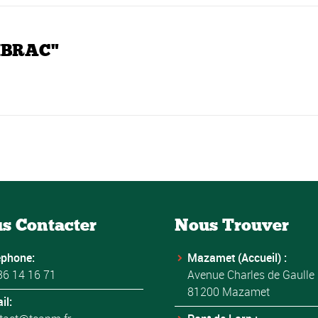
PIBRAC"
s Contacter
Nous Trouver
éphone:
Mazamet (Accueil) :
36 14 16 71
Avenue Charles de Gaulle
81200 Mazamet
il: