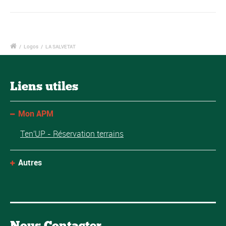
/
Logos
/
LA SALVETAT
Liens utiles
Mon APM
Ten'UP - Réservation terrains
Autres
Nous Contacter