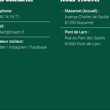
éphone:
Mazamet (Accueil) :
36 14 16 71
Avenue Charles de Gaulle
81200 Mazamet
il:
tact@tcapm.fr
Pont de Larn :
Rue du Parc des Sports
eaux sociaux:
81660 Pont-de-Larn
tter
/
Instagram
/
Facebook