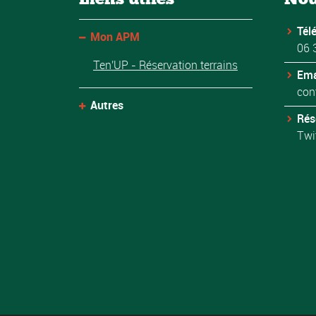
Tél
Mon APM
06 
Ten'UP - Réservation terrains
Ema
con
Autres
Rés
Twi