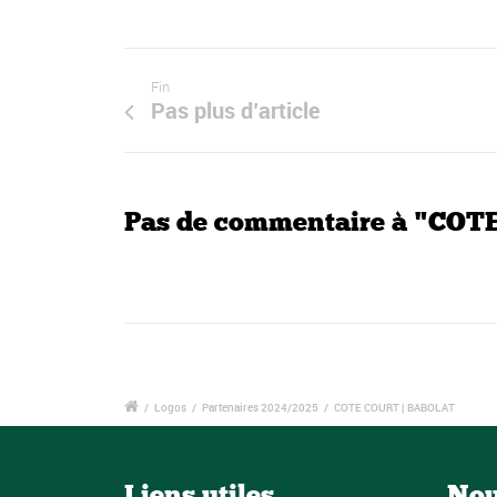
Fin
Pas plus d’article
Pas de commentaire à "CO
/
Logos
/
Partenaires 2024/2025
/
COTE COURT | BABOLAT
Liens utiles
Nou