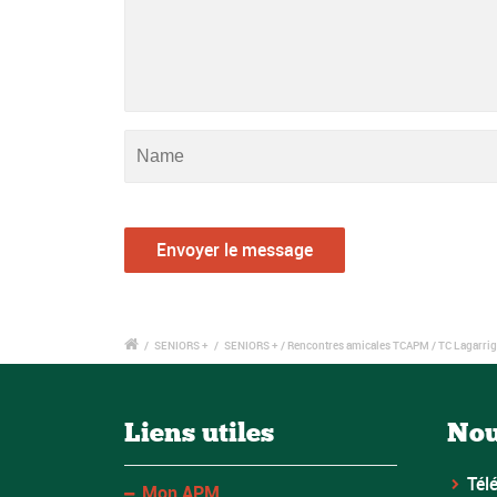
/
SENIORS +
/
SENIORS + / Rencontres amicales TCAPM / TC Lagarrigu
Liens utiles
Nou
Tél
Mon APM