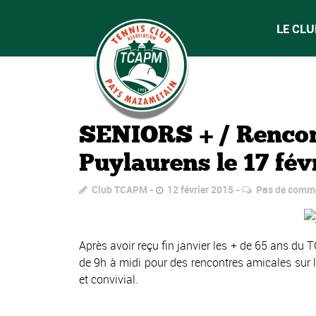
LE CLU
SENIORS + / Rencon
Puylaurens le 17 fé
Club TCAPM
12 février 2015
Pas de comm
Après avoir reçu fin janvier les + de 65 ans du 
de 9h à midi pour des rencontres amicales sur l
et convivial.