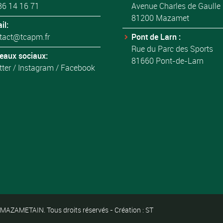
36 14 16 71
Avenue Charles de Gaulle
81200 Mazamet
il:
tact@tcapm.fr
Pont de Larn :
Rue du Parc des Sports
eaux sociaux:
81660 Pont-de-Larn
tter
/
Instagram
/
Facebook
ZAMETAIN. Tous droits réservés - Création : ST