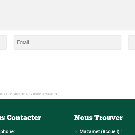
e / TC Puylaurens le 17 février à Mazamet
s Contacter
Nous Trouver
éphone:
Mazamet (Accueil) :