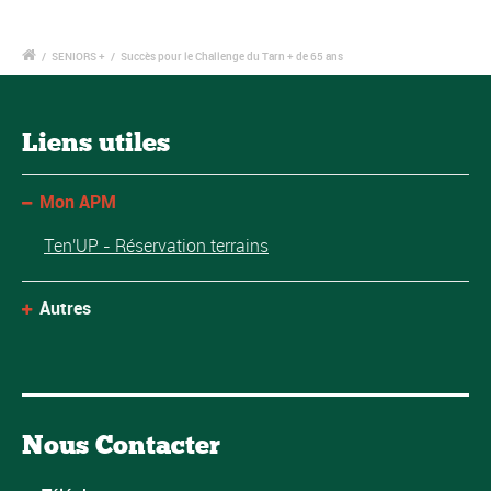
/
SENIORS +
/
Succès pour le Challenge du Tarn + de 65 ans
Liens utiles
Mon APM
Ten'UP - Réservation terrains
Autres
Nous Contacter