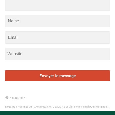
/
SENIORS
/
L’équipe 1 Hommes du TCAPM reçoit le TC BALMA 2 ce dimanche 18 mai pour le maintien !