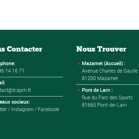
s Contacter
Nous Trouver
éphone:
Mazamet (Accueil) :
36 14 16 71
Avenue Charles de Gaulle
81200 Mazamet
il:
tact@tcapm.fr
Pont de Larn :
Rue du Parc des Sports
eaux sociaux:
81660 Pont-de-Larn
tter
/
Instagram
/
Facebook