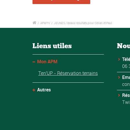
/
APMTV
/
JEUNES / Beaux résultats pour Célian et Paul
Liens utiles
Nou
Tél
Mon APM
06 
Ten'UP - Réservation terrains
Ema
con
Autres
Rés
Twi